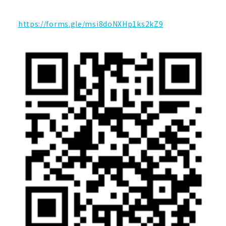
https://forms.gle/msi8doNXHp1ks2kZ9