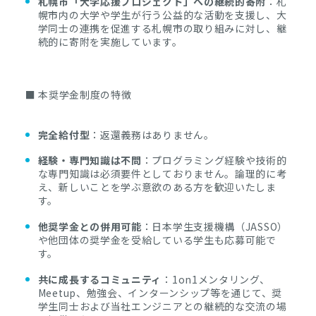
札幌市「大学応援プロジェクト」への継続的寄附
：札
幌市内の大学や学生が行う公益的な活動を支援し、大
学同士の連携を促進する札幌市の取り組みに対し、継
続的に寄附を実施しています。
■ 本奨学金制度の特徴
完全給付型
：返還義務はありません。
経験・専門知識は不問
：プログラミング経験や技術的
な専門知識は必須要件としておりません。論理的に考
え、新しいことを学ぶ意欲のある方を歓迎いたしま
す。
他奨学金との併用可能
：日本学生支援機構（JASSO）
や他団体の奨学金を受給している学生も応募可能で
す。
共に成長するコミュニティ
：1on1メンタリング、
Meetup、勉強会、インターンシップ等を通じて、奨
学生同士および当社エンジニアとの継続的な交流の場