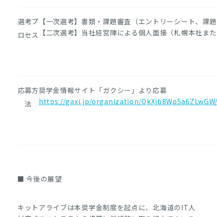
選考プ
【一次選考】書類・課題審査（エントリーシート、課題
【二次選考】当社経営陣による個人面接（札幌本社また
ロセス
応募方
奨学金情報サイト「ガクシー」より応募
https://gaxi.jp/organization/QkXjb8Wp5a6ZLwG
法
■ 今後の展望
キットアライブは本奨学金制度を起点に、北海道のIT人